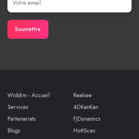
Widdim - Accueil
Realsee
Services
4DKanKan
Partenariats
FJDynamics
Blogs
HottScan