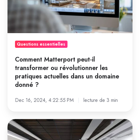
transformer
secteurs
ou
?
révolutionner
les
pratiques
actuelles
Questions essentielles
dans
Comment Matterport peut-il
un
transformer ou révolutionner les
domaine
pratiques actuelles dans un domaine
donné
donné ?
?
Dec 16, 2024, 4:22:55 PM
lecture de 3 min
En
quoi