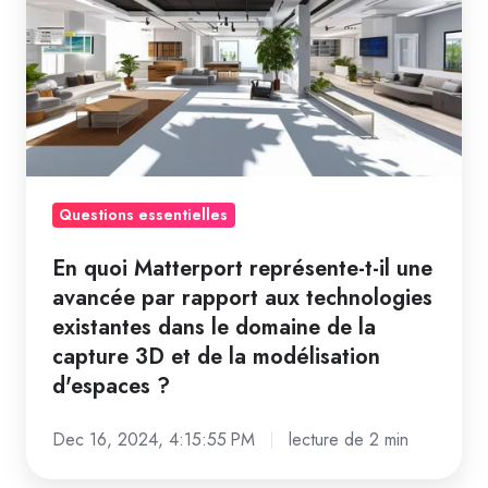
Matterport
représente-
t-
il
une
avancée
par
rapport
Questions essentielles
aux
En quoi Matterport représente-t-il une
technologies
avancée par rapport aux technologies
existantes
existantes dans le domaine de la
dans
capture 3D et de la modélisation
le
d'espaces ?
domaine
de
Dec 16, 2024, 4:15:55 PM
lecture de 2 min
la