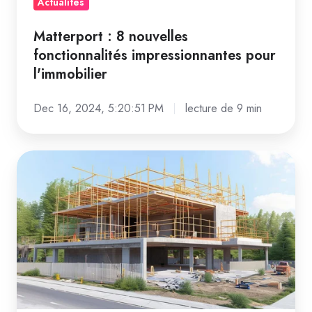
Actualités
Matterport : 8 nouvelles
fonctionnalités impressionnantes pour
l'immobilier
Dec 16, 2024, 5:20:51 PM
lecture de 9 min
Quelles
nouvelles
opportunités
ou
applications
la
technologie
Matterport