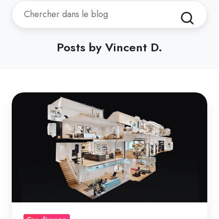
Posts by Vincent D.
Transformez
vos
visites
virtuelles
Matterport
en
expériences
Realsee