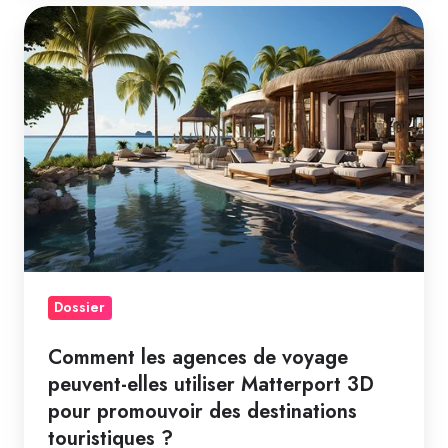
Comment
les
agences
de
voyage
peuvent-
elles
utiliser
Matterport
3D
pour
Dossier
promouvoir
Comment les agences de voyage
des
peuvent-elles utiliser Matterport 3D
destinations
pour promouvoir des destinations
touristiques
touristiques ?
?