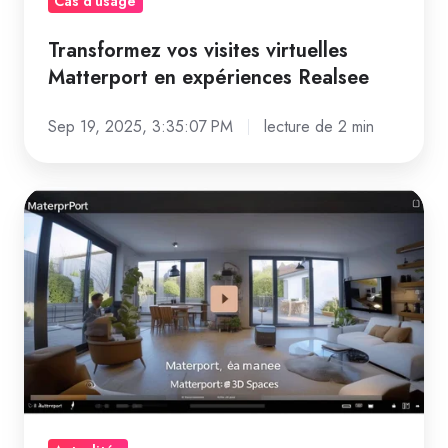
Cas d'usage
Transformez vos visites virtuelles
Matterport en expériences Realsee
Sep 19, 2025, 3:35:07 PM
lecture de 2 min
Matterport
:
8
nouvelles
fonctionnalités
impressionnantes
pour
l'immobilier