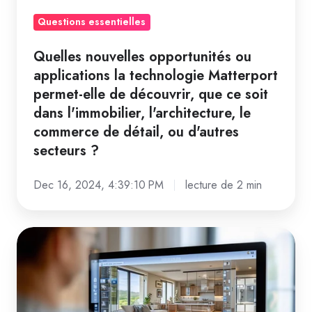
permet-
elle
Questions essentielles
de
Quelles nouvelles opportunités ou
découvrir,
applications la technologie Matterport
que
permet-elle de découvrir, que ce soit
ce
dans l'immobilier, l'architecture, le
soit
commerce de détail, ou d'autres
dans
secteurs ?
l'immobilier,
l'architecture,
Dec 16, 2024, 4:39:10 PM
lecture de 2 min
le
commerce
Comment
de
Matterport
détail,
peut-
ou
il
d'autres