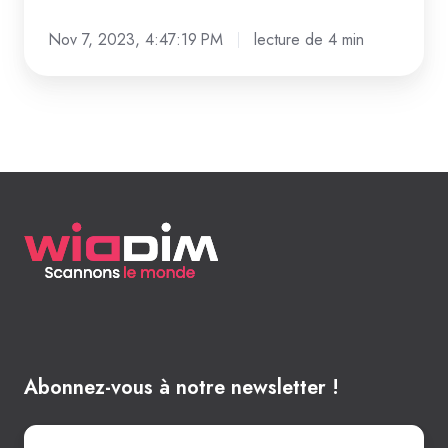
de
l'immobilier
Nov 7, 2023, 4:47:19 PM
lecture de 4 min
de
luxe
?
Abonnez-vous à notre newsletter !