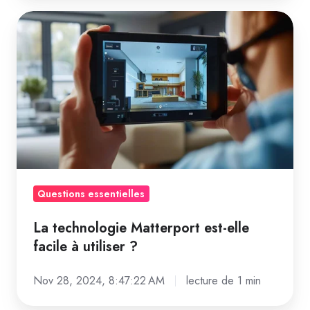
capture
La
3D
technologie
et
Matterport
de
est-
la
elle
modélisation
facile
d'espaces
à
?
utiliser
?
Questions essentielles
La technologie Matterport est-elle
facile à utiliser ?
Nov 28, 2024, 8:47:22 AM
lecture de 1 min