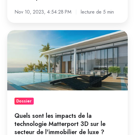
Nov 10, 2023, 4:54:28 PM
lecture de 5 min
Quels
sont
les
impacts
de
la
technologie
Matterport
3D
Dossier
sur
Quels sont les impacts de la
le
technologie Matterport 3D sur le
secteur
secteur de l'immobilier de luxe ?