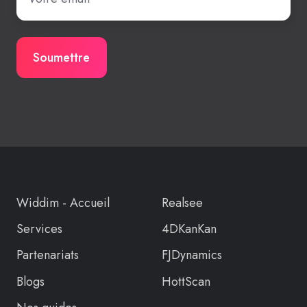
Widdim - Accueil
Realsee
Services
4DKanKan
Partenariats
FJDynamics
Blogs
HottScan