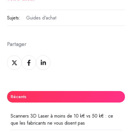
Sujets:
Guides d'achat
Partager
Share
Share
Share
on
on
on
Twitter
Facebook
LinkedIn
Récents
Scanners 3D Laser à moins de 10 k€ vs 50 k€ : ce
que les fabricants ne vous disent pas