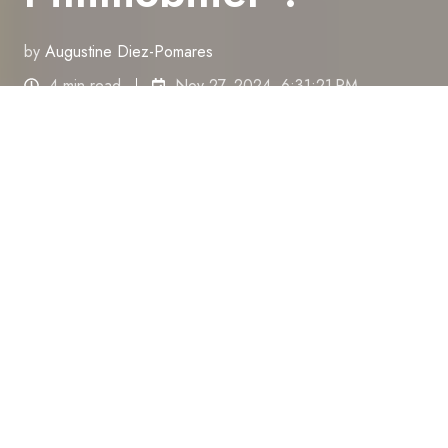
by
Augustine Diez-Pomares
4 min read
Nov 27, 2024, 6:31:21 PM
Est-ce que Matterport offre
des avantages compétitifs
dans l’immobilier ?
by
Le secteur immobilier connaît une
transformation
numérique
significative, notamment à travers